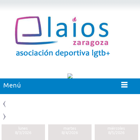
Menú
lunes
martes
miércoles
8/3/2026
8/4/2026
8/5/2026